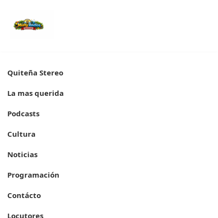
📰 Últimas Noticias
Quiteña Stereo
La mas querida
Mantente informado con nuestras noticias más
recientes.
Podcasts
No hay noticias publicadas todavía. ¡Vuelve pronto!
Cultura
(página actual)
Noticias
Programación
Contácto
Locutores