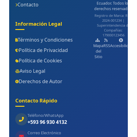
Ecuador. Todos los
Contacto
To
derechos reservados.
si
Registro de Marca: R.M.
n
2024-001234 |
p
Información Legal
Superintendencia de
mu
Compañías:
pr
179000123456
Términos y Condiciones
p
Ec
Mapa
RSS
Accesibilidad
Política de Privacidad
del
Sitio
Política de Cookies
Aviso Legal
Derechos de Autor
mu
Contacto Rápido
Teléfono/WhatsApp
+593 96 930 4132
Correo Electrónico