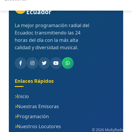
Multy
Radios
MR
Ecuador
La mejor programación radial del
Ecuador, transmitiendo las 24
horas del día con la más alta
calidad y diversidad musical.
(abre en nueva ventana)
(abre en nueva ventana)
(abre en nueva ventana)
(abre en nueva ventana)
(abre en nueva ventana)
Enlaces Rápidos
Inicio
Nuestras Emisoras
Programación
Nuestros Locutores
©
2026
MultyRadios
M