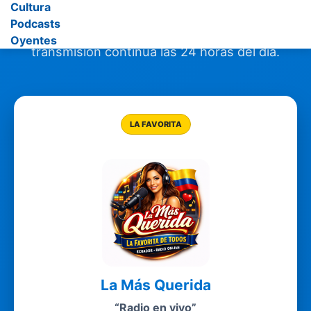
Cultura
Podcasts
Las Radios más destacadas del Ecuador, en
Oyentes
transmisión continua las 24 horas del día.
LA FAVORITA
La Más Querida
“Radio en vivo”