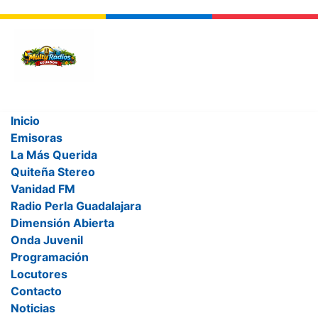
Contenido principal
Inicio
Emisoras
La Más Querida
Quiteña Stereo
Vanidad FM
Radio Perla Guadalajara
Dimensión Abierta
MultyRadios Ecuador - Las mejor
🇪🇨 Las radios del Ecuador en línea
Onda Juvenil
Programación
Locutores
Contacto
🇪🇨
Multy
Radios
Ecuador
Noticias