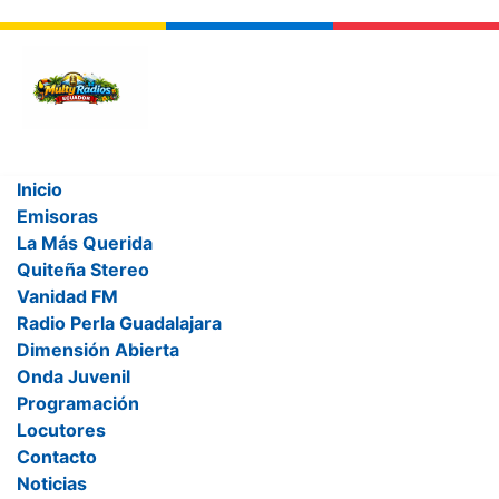
Inicio
Emisoras
Aviso Legal
La Más Querida
Quiteña Stereo
Vanidad FM
Aviso Legal
Radio Perla Guadalajara
Dimensión Abierta
Onda Juvenil
1. Identificación del Titular
Programación
Locutores
Multy Radios
es una emisora de radio ecuatoriana con
Contacto
programación diversa que incluye noticias, música y
Noticias
entretenimiento.